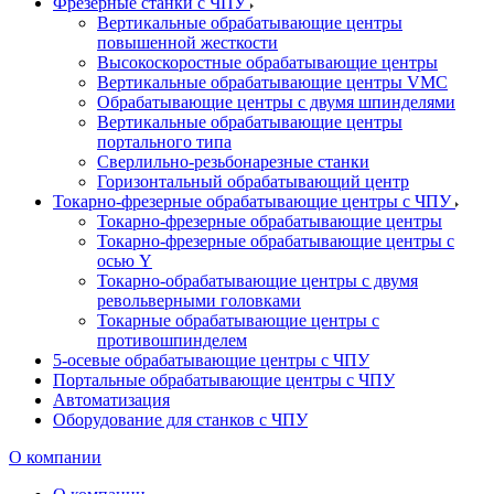
Фрезерные станки с ЧПУ
Вертикальные обрабатывающие центры
повышенной жесткости
Высокоскоростные обрабатывающие центры
Вертикальные обрабатывающие центры VMC
Обрабатывающие центры с двумя шпинделями
Вертикальные обрабатывающие центры
портального типа
Сверлильно-резьбонарезные станки
Горизонтальный обрабатывающий центр
Токарно-фрезерные обрабатывающие центры с ЧПУ
Токарно-фрезерные обрабатывающие центры
Токарно-фрезерные обрабатывающие центры с
осью Y
Токарно-обрабатывающие центры c двумя
револьверными головками
Токарные обрабатывающие центры с
противошпинделем
5-осевые обрабатывающие центры с ЧПУ
Портальные обрабатывающие центры с ЧПУ
Автоматизация
Оборудование для станков с ЧПУ
О компании