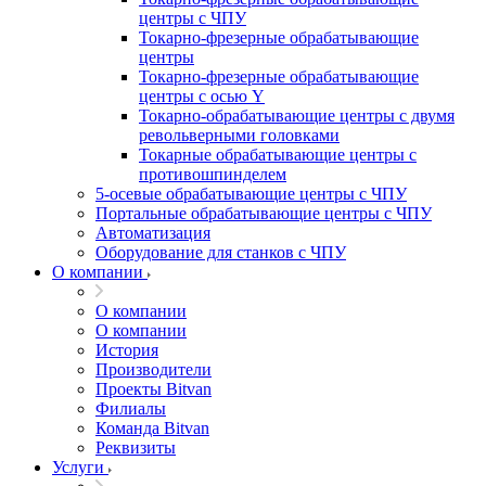
центры с ЧПУ
Токарно-фрезерные обрабатывающие
центры
Токарно-фрезерные обрабатывающие
центры с осью Y
Токарно-обрабатывающие центры c двумя
револьверными головками
Токарные обрабатывающие центры с
противошпинделем
5-осевые обрабатывающие центры с ЧПУ
Портальные обрабатывающие центры с ЧПУ
Автоматизация
Оборудование для станков с ЧПУ
О компании
О компании
О компании
История
Производители
Проекты Bitvan
Филиалы
Команда Bitvan
Реквизиты
Услуги