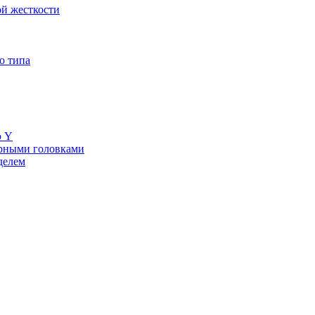
й жесткости
о типа
ю Y
ерными головками
делем