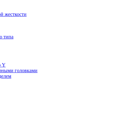
й жесткости
о типа
ю Y
ерными головками
делем