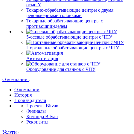
осью Y
Токарно-обрабатывающие центры c двумя
револьверными головками
Токарные обрабатывающие центры с
противошпинделем
5-осевые обрабатывающие центры с ЧПУ
Портальные обрабатывающие центры с ЧПУ
Автоматизация
Оборудование для станков с ЧПУ
О компании
О компании
История
Производители
Проекты Bitvan
Филиалы
Команда Bitvan
Реквизиты
Услуги