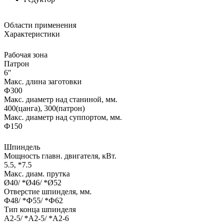
Области применения
Характеристики
Рабочая зона
Патрон
6"
Макс. длина заготовки
Ф300
Макс. диаметр над станиной, мм.
400(цанга), 300(патрон)
Макс. диаметр над суппортом, мм.
Ф150
Шпиндель
Мощность главн. двигателя, кВт.
5.5, *7.5
Макс. диам. прутка
Ø40/ *Ø46/ *Ø52
Отверстие шпинделя, мм.
Ф48/ *Ф55/ *Ф62
Тип конца шпинделя
А2-5/ *А2-5/ *А2-6