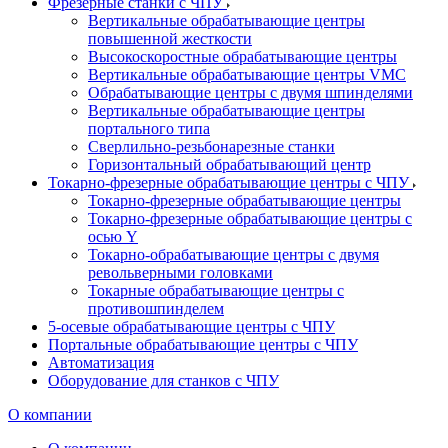
Фрезерные станки с ЧПУ
Вертикальные обрабатывающие центры
повышенной жесткости
Высокоскоростные обрабатывающие центры
Вертикальные обрабатывающие центры VMC
Обрабатывающие центры с двумя шпинделями
Вертикальные обрабатывающие центры
портального типа
Сверлильно-резьбонарезные станки
Горизонтальный обрабатывающий центр
Токарно-фрезерные обрабатывающие центры с ЧПУ
Токарно-фрезерные обрабатывающие центры
Токарно-фрезерные обрабатывающие центры с
осью Y
Токарно-обрабатывающие центры c двумя
револьверными головками
Токарные обрабатывающие центры с
противошпинделем
5-осевые обрабатывающие центры с ЧПУ
Портальные обрабатывающие центры с ЧПУ
Автоматизация
Оборудование для станков с ЧПУ
О компании