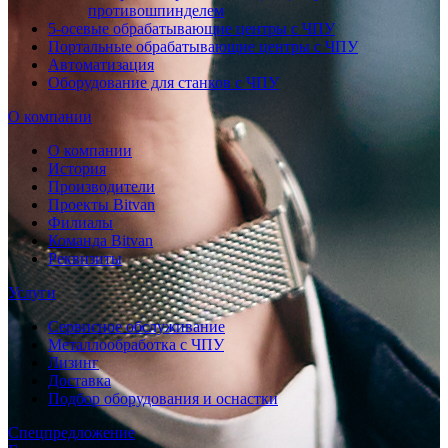
противошпинделем
5-осевые обрабатывающие центры с ЧПУ
Портальные обрабатывающие центры с ЧПУ
Автоматизация
Оборудование для станков с ЧПУ
О компании
О компании
История
Производители
Проекты Bitvan
Филиалы
Команда Bitvan
Реквизиты
Услуги
Сервисное обслуживание
Металлообработка с ЧПУ
Лизинг
Доставка
Подбор оборудования и оснастки
Спецпредложение