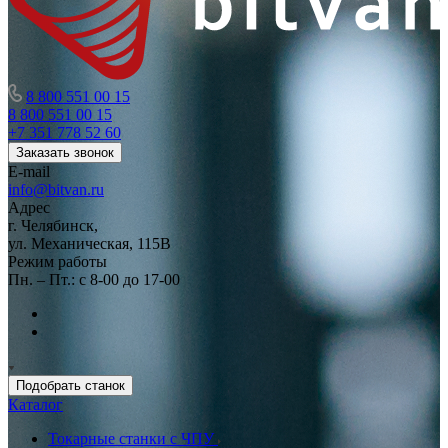
8 800 551 00 15
8 800 551 00 15
+7 351 778 52 60
Заказать звонок
E-mail
info@bitvan.ru
Адрес
г. Челябинск,
ул. Механическая, 115В
Режим работы
Пн. – Пт.: с 8-00 до 17-00
Подобрать станок
Каталог
Токарные станки с ЧПУ