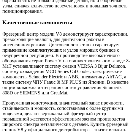
обрабатывать не только отдельные детали, но и сборочные
узлы, снижая количество переустановок и повышая точность
позиционирования.
Качественные компоненты
Фрезерный центр модели V8 демонстрирует характеристики,
превосходящие аналоги, для длительной работы в
интенсивном режиме. Долговечность станка гарантирует
применение комплектующих и узлов мировых брендов с
безупречной репутацией. В производстве высокоточного
оборудования серии Power V на станкостроительном заводе Z-
MaT устанавливают систему смазки VERSA 3 Bijur Delimon,
систему охлаждения MCO Series Oil Cooler, электрические
компоненты Schneider Electric и ABB, пневматику AirTAC, а
также систему ЧПУ Fanuc 0i MF PLUS из Японии. В качестве
опции возможна интеграция систем управления Sinumerik
808D от SIEMENS или GreaMat.
Продуманная конструкция, значительный запас прочности,
стабильность и мощность, сопоставимая с более крупными
моделями, делают вертикальный фрезерный центр
повышенной жесткости эффективным звеном производства
широкого спектра металлических деталей. Купить фрезерный
станок V8 у официального дистрибьютора – значит вложить