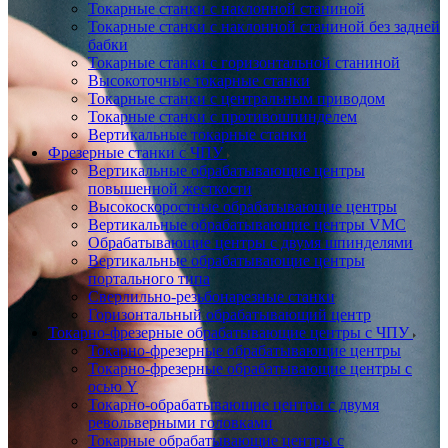
Токарные станки с наклонной станиной
Токарные станки с наклонной станиной без задней
бабки
Токарные станки с горизонтальной станиной
Высокоточные токарные станки
Токарные станки с центральным приводом
Токарные станки с противошпинделем
Вертикальные токарные станки
Фрезерные станки с ЧПУ
Вертикальные обрабатывающие центры
повышенной жесткости
Высокоскоростные обрабатывающие центры
Вертикальные обрабатывающие центры VMC
Обрабатывающие центры с двумя шпинделями
Вертикальные обрабатывающие центры
портального типа
Сверлильно-резьбонарезные станки
Горизонтальный обрабатывающий центр
Токарно-фрезерные обрабатывающие центры с ЧПУ
Токарно-фрезерные обрабатывающие центры
Токарно-фрезерные обрабатывающие центры с
осью Y
Токарно-обрабатывающие центры c двумя
револьверными головками
Токарные обрабатывающие центры с