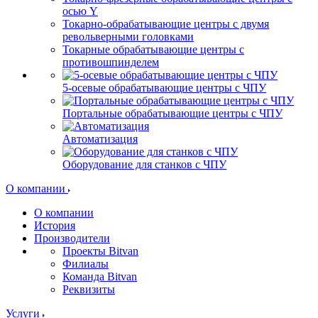
осью Y
Токарно-обрабатывающие центры c двумя
револьверными головками
Токарные обрабатывающие центры с
противошпинделем
5-осевые обрабатывающие центры с ЧПУ
Портальные обрабатывающие центры с ЧПУ
Автоматизация
Оборудование для станков с ЧПУ
О компании
О компании
История
Производители
Проекты Bitvan
Филиалы
Команда Bitvan
Реквизиты
Услуги