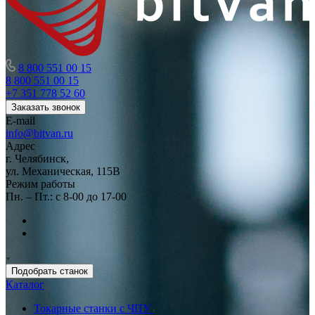
8 800 551 00 15
8 800 551 00 15
+7 351 778 52 60
Заказать звонок
E-mail
info@bitvan.ru
Адрес
г. Челябинск,
ул. Механическая, 115В
Режим работы
Пн. – Пт.: с 8-00 до 17-00
Подобрать станок
Каталог
Токарные станки с ЧПУ