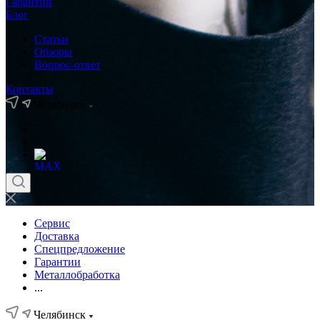
Гарантии
Блог
Статьи
Обзоры
Вопрос-ответ
Контакты
Челябинск
Сервис
Доставка
Спецпредложение
Гарантии
Металлобработка
...
Челябинск