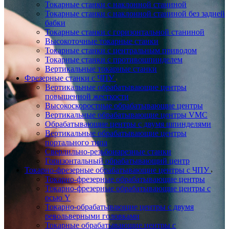
Токарные станки с наклонной станиной
Токарные станки с наклонной станиной без задней
бабки
Токарные станки с горизонтальной станиной
Высокоточные токарные станки
Токарные станки с центральным приводом
Токарные станки с противошпинделем
Вертикальные токарные станки
Фрезерные станки с ЧПУ
Вертикальные обрабатывающие центры
повышенной жесткости
Высокоскоростные обрабатывающие центры
Вертикальные обрабатывающие центры VMC
Обрабатывающие центры с двумя шпинделями
Вертикальные обрабатывающие центры
портального типа
Сверлильно-резьбонарезные станки
Горизонтальный обрабатывающий центр
Токарно-фрезерные обрабатывающие центры с ЧПУ
Токарно-фрезерные обрабатывающие центры
Токарно-фрезерные обрабатывающие центры с
осью Y
Токарно-обрабатывающие центры c двумя
револьверными головками
Токарные обрабатывающие центры с