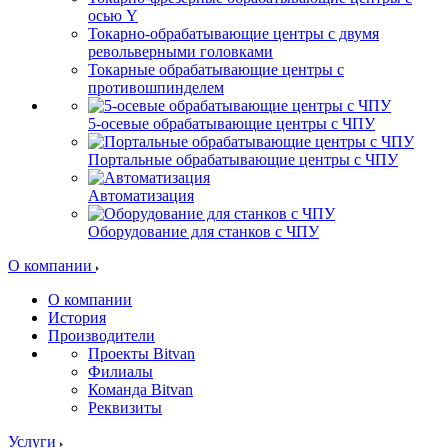
осью Y
Токарно-обрабатывающие центры c двумя
револьверными головками
Токарные обрабатывающие центры с
противошпинделем
5-осевые обрабатывающие центры с ЧПУ
Портальные обрабатывающие центры с ЧПУ
Автоматизация
Оборудование для станков с ЧПУ
О компании
О компании
История
Производители
Проекты Bitvan
Филиалы
Команда Bitvan
Реквизиты
Услуги