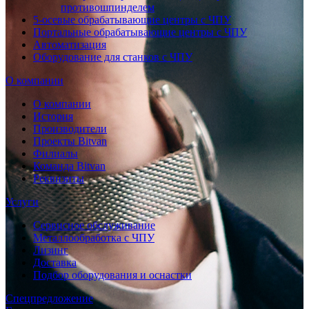
противошпинделем
5-осевые обрабатывающие центры с ЧПУ
Портальные обрабатывающие центры с ЧПУ
Автоматизация
Оборудование для станков с ЧПУ
О компании
О компании
История
Производители
Проекты Bitvan
Филиалы
Команда Bitvan
Реквизиты
Услуги
Сервисное обслуживание
Металлообработка с ЧПУ
Лизинг
Доставка
Подбор оборудования и оснастки
Спецпредложение