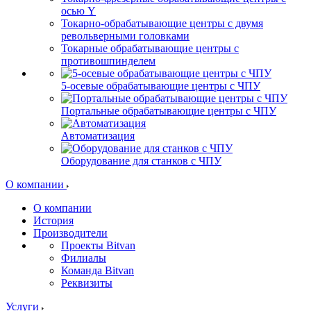
осью Y
Токарно-обрабатывающие центры c двумя
револьверными головками
Токарные обрабатывающие центры с
противошпинделем
5-осевые обрабатывающие центры с ЧПУ
Портальные обрабатывающие центры с ЧПУ
Автоматизация
Оборудование для станков с ЧПУ
О компании
О компании
История
Производители
Проекты Bitvan
Филиалы
Команда Bitvan
Реквизиты
Услуги