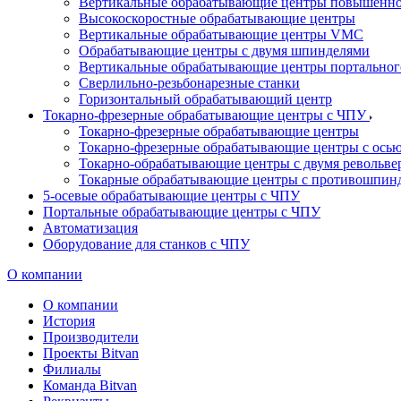
Вертикальные обрабатывающие центры повышенно
Высокоскоростные обрабатывающие центры
Вертикальные обрабатывающие центры VMC
Обрабатывающие центры с двумя шпинделями
Вертикальные обрабатывающие центры портальног
Сверлильно-резьбонарезные станки
Горизонтальный обрабатывающий центр
Токарно-фрезерные обрабатывающие центры с ЧПУ
Токарно-фрезерные обрабатывающие центры
Токарно-фрезерные обрабатывающие центры с ось
Токарно-обрабатывающие центры c двумя револьв
Токарные обрабатывающие центры с противошпин
5-осевые обрабатывающие центры с ЧПУ
Портальные обрабатывающие центры с ЧПУ
Автоматизация
Оборудование для станков с ЧПУ
О компании
О компании
История
Производители
Проекты Bitvan
Филиалы
Команда Bitvan