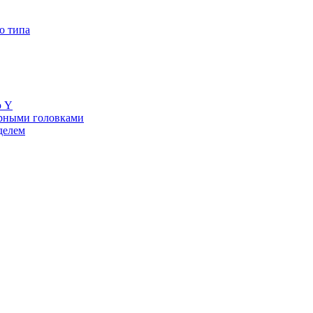
о типа
ю Y
ерными головками
делем