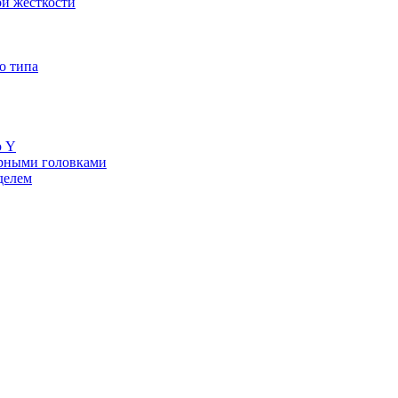
й жесткости
о типа
ю Y
ерными головками
делем