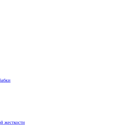
бабки
й жесткости