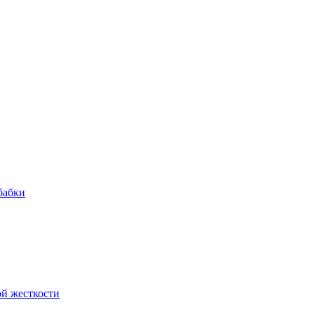
бабки
й жесткости