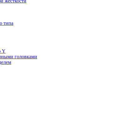
й жесткости
о типа
ю Y
ерными головками
делем