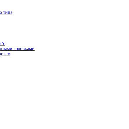
о типа
ю Y
ерными головками
делем