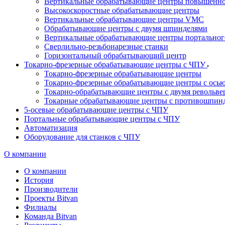
Вертикальные обрабатывающие центры повышенно
Высокоскоростные обрабатывающие центры
Вертикальные обрабатывающие центры VMC
Обрабатывающие центры с двумя шпинделями
Вертикальные обрабатывающие центры портальног
Сверлильно-резьбонарезные станки
Горизонтальный обрабатывающий центр
Токарно-фрезерные обрабатывающие центры с ЧПУ
Токарно-фрезерные обрабатывающие центры
Токарно-фрезерные обрабатывающие центры с ось
Токарно-обрабатывающие центры c двумя револьв
Токарные обрабатывающие центры с противошпин
5-осевые обрабатывающие центры с ЧПУ
Портальные обрабатывающие центры с ЧПУ
Автоматизация
Оборудование для станков с ЧПУ
О компании
О компании
История
Производители
Проекты Bitvan
Филиалы
Команда Bitvan