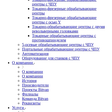
центры с ЧПУ
Токарно-фрезерные обрабатывающие
центры
Токарно-фрезерные обрабатывающие
центры с осью Y
Токарно-обрабатывающие центры c двумя
револьверными головками
Токарные обрабатывающие центры с
противошпинделем
5-осевые обрабатывающие центры с ЧПУ
Портальные обрабатывающие центры с ЧПУ
Автоматизация
Оборудование для станков с ЧПУ
О компании
О компании
О компании
История
Производители
Проекты Bitvan
Филиалы
Команда Bitvan
Реквизиты
Услуги