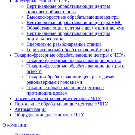
Фрезерные станки с ЧПУ
Вертикальные обрабатывающие центры
повышенной жесткости
Высокоскоростные обрабатывающие центры
Вертикальные обрабатывающие центры VMC
Обрабатывающие центры с двумя шпинделями
Вертикальные обрабатывающие центры
портального типа
Сверлильно-резьбонарезные станки
Горизонтальный обрабатывающий центр
Токарно-фрезерные обрабатывающие центры с ЧПУ
Токарно-фрезерные обрабатывающие центры
Токарно-фрезерные обрабатывающие центры с
осью Y
Токарно-обрабатывающие центры c двумя
револьверными головками
Токарные обрабатывающие центры с
противошпинделем
5-осевые обрабатывающие центры с ЧПУ
Портальные обрабатывающие центры с ЧПУ
Автоматизация
Оборудование для станков с ЧПУ
О компании